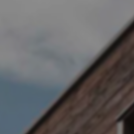
----
--