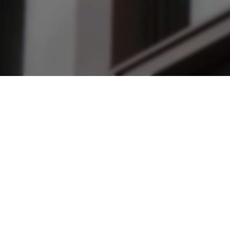
r wurde erfolgreich übermitte
 Kontaktaufnahme!
erne so rasch wie möglich bearbeiten.
ne Bestätigung an die von Ihnen angegebene E-Mail-Adresse. U
 bzw. Junk-Ordner landen – bitte kontrollieren Sie auch diesen
spräch mit Ihnen.