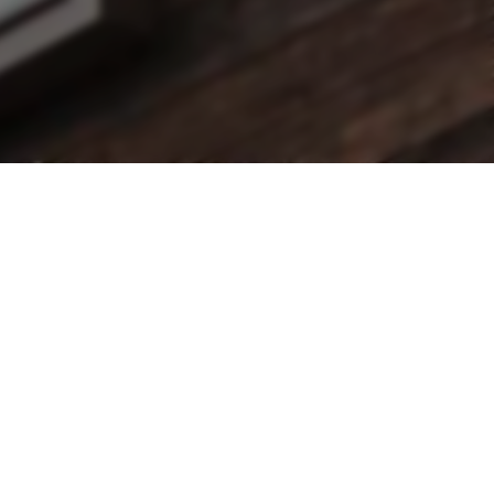
lt.
nter Umständen könnte
.