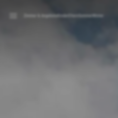
----
Zimmer & Angebote
Kinder
Eltern
Sommer
Winter