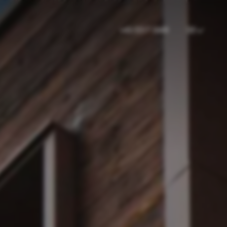
----
+43-5517-5449
DE
⌄