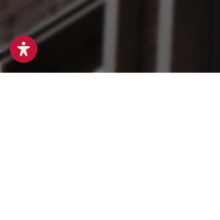
Das Formula
Wir freuen uns über Ihre
Wir werden Ihr Anliegen g
Sie erhalten in Kürze ei
dieses auch in Ihrem Spam
Wir freuen uns auf das Ge