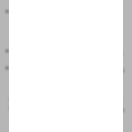
----
kostenloser oder vergünstigter
Teilnahme
an geführten
Wanderungen
Ermäßigungen bei Veranstaltungen
vergünstigtem Parken
im Oberallgäu
Als Hotelgast erhalten Sie den Allgäu-
Walser-Pass kostenlos
beim Check-in
an der Rezeption
.