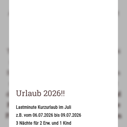
--
teilnehmenden Partnerbetrieben in
Anspruch zu nehmen – unkompliziert
und komfortabel.
Tipp: Die Allgäu Walser App wird dabei
zu Ihrem persönlichen Reisebegleiter.
Sie bietet Ihnen aktuelle Informationen
rund um Ihren Aufenthalt, ermöglicht
Urlaub 2026!!
das
direkte Buchen von Leistungen und
Paketen
und stellt Ihnen eine
regionale
Lastminute Kurzurlaub im Juli
Fahrplan-Auskunft für den öffentlichen
z.B. vom 06.07.2026 bis 09.07.2026
3 Nächte für 2 Erw. und 1 Kind
Nahverkehr
zur Verfügung – auch