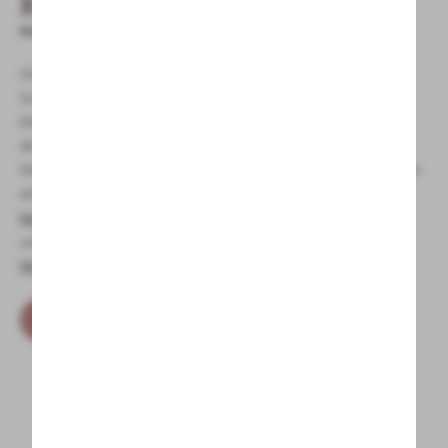
Kleinwalsertal erleben
Natürlich Urlaub
Genießen Sie in Vorarlberg einen unvergesslichen
Sommerurlaub: Hier erleben Sie Natur pur inmitten des
Kleinwalsertales. Atemberaubende Bergkulissen, urige
Almen und ein weitreichendes Wegenetz an
Wanderrouten stellen die idealen Bedingungen für einen
erholsamen Urlaub dar. Daneben kommen auch
Mountainbiker
, Wasserratten beim Rafting,
Wasserski
,
uvm. voll auf ihre Kosten. Ihr Sommer-Abenteuer in
Hirschegg
kann beginnen!
Sommeraktivitäten