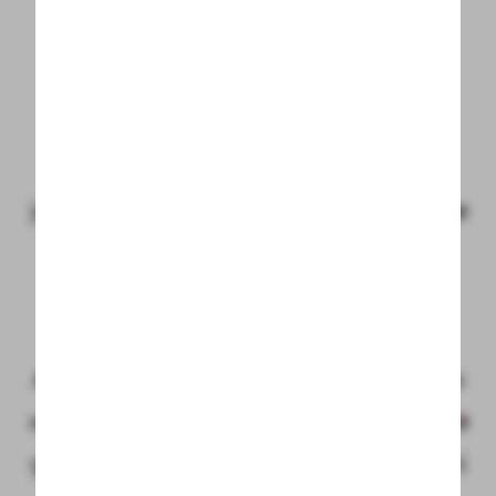
----
Digital. Einfach. Jederzeit verfügbar.
Ihr Allgäu-Walser-Pass steht Ihnen
----
jederzeit
digital auf Ihrem Smartphone
mit der
Allgäu Walser App
zur
Verfügung und aktualisiert sich
automatisch bei Änderungen.
Alternativ können Sie Ihren Gästepass
auch ausgedruckt nutzen. Ein
QR-Code
genügt, um die zahlreichen Vorteile bei