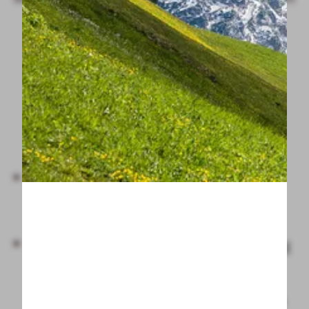
----
und stets aktuell.
Mit dem Allgäu-Walser-Pass
----
profitieren Sie unter anderem von:
der
kostenfreien Nutzung des
Walserbusses
im gesamten Tal
ermäßigtem Eintritt
bei Freizeit- und
Kultureinrichtungen im
Kleinwalsertal und dem Oberallgäu