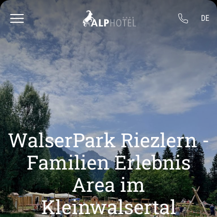
----
DE
WalserPark Riezlern -
Familien Erlebnis
Area im
Kleinwalsertal